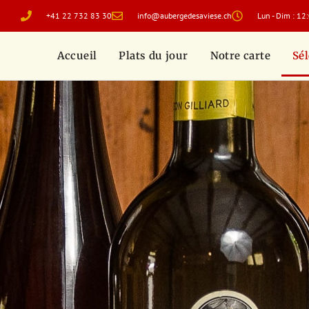
+41 22 732 83 30
info@aubergedesaviese.ch
Lun - Dim : 12
Accueil
Plats du jour
Notre carte
Sél