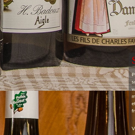
P
s
v
m
e
f
V