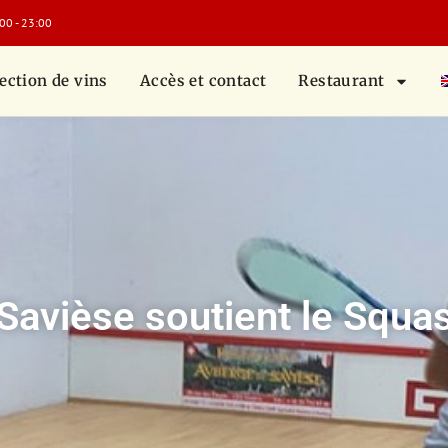
:00 - 23:00
ection de vins
Accès et contact
Restaurant
Savièse soutient le Squa