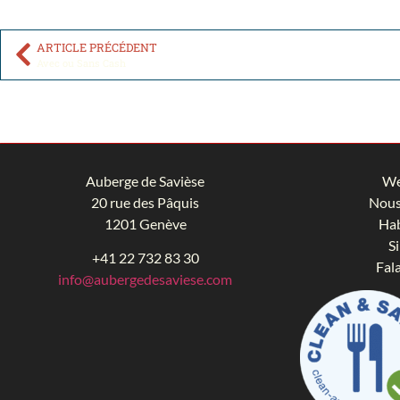
ARTICLE PRÉCÉDENT
Avec ou Sans Cash
Auberge de Savièse
We
20 rue des Pâquis
Nous
1201 Genève
Hab
Si
+41 22 732 83 30
Fal
info@aubergedesaviese.com