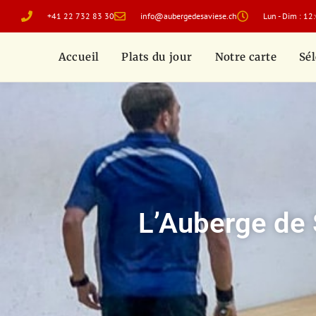
+41 22 732 83 30
info@aubergedesaviese.ch
Lun - Dim : 12
Accueil
Plats du jour
Notre carte
Sél
L’Auberge de 