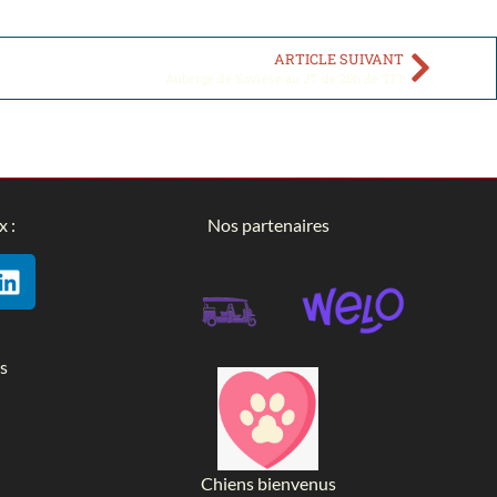
ARTICLE SUIVANT
Auberge de Savièse au JT de 20h de TF1
x :
Nos partenaires
s
Chiens bienvenus